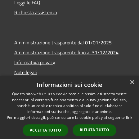
Leggi le FAQ
Richiesta assistenza
Amministrazione trasparente dal 01/01/2025
Amministrazione trasparente fino al 31/12/2024
Informativa privacy
Note legali
×
Dichiarazione di accessibilità
Informazioni sui cookie
Questo sito web utilizza cookie tecnici e assimilati strettamente
necessari al corretto funzionamento e alla navigazione del sito,
nonché un cookie tecnico analitico al solo fine di elaborare
informazioni statistiche, aggregate e anonime.
RSS
Copyright © 2026 • Comune di
Per maggiori dettagli, può consultare la cookie policy al seguente
link
Accessibilità
Sant'Ambrogio sul Garigliano •
Privacy
Municipium
Powered by
•
RIFIUTA TUTTO
ACCETTA TUTTO
Cookie
Accesso redazione