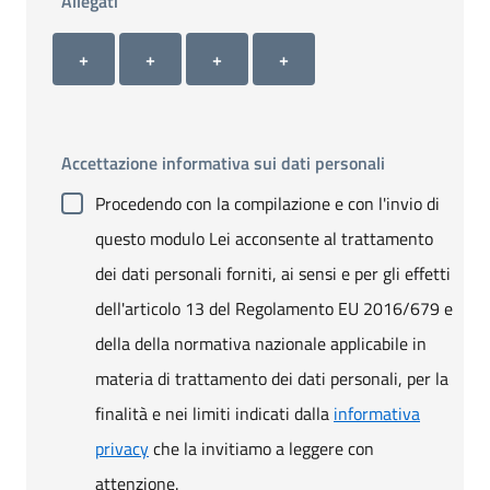
Allegati
Allegato 1
Allegato 2
Allegato 3
Allegato 4
+ Carica allegato 1
+ Carica allegato 2
+ Carica allegato 3
+ Carica allegato 4
+
+
+
+
Accettazione informativa sui dati personali
Procedendo con la compilazione e con l'invio di
questo modulo Lei acconsente al trattamento
dei dati personali forniti, ai sensi e per gli effetti
dell'articolo 13 del Regolamento EU 2016/679 e
della della normativa nazionale applicabile in
materia di trattamento dei dati personali, per la
finalità e nei limiti indicati dalla
informativa
privacy
che la invitiamo a leggere con
attenzione.