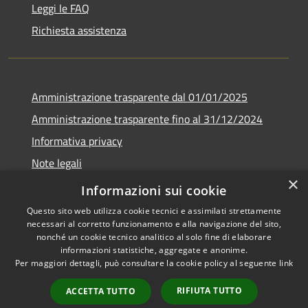
Leggi le FAQ
Richiesta assistenza
Amministrazione trasparente dal 01/01/2025
Amministrazione trasparente fino al 31/12/2024
Informativa privacy
Note legali
×
Dichiarazione di accessibilità
Informazioni sui cookie
Questo sito web utilizza cookie tecnici e assimilati strettamente
necessari al corretto funzionamento e alla navigazione del sito,
nonché un cookie tecnico analitico al solo fine di elaborare
informazioni statistiche, aggregate e anonime.
RSS
Copyright © 2026 • Comune di
Per maggiori dettagli, può consultare la cookie policy al seguente
link
Accessibilità
Sant'Ambrogio sul Garigliano •
Privacy
Municipium
Powered by
•
RIFIUTA TUTTO
ACCETTA TUTTO
Cookie
Accesso redazione