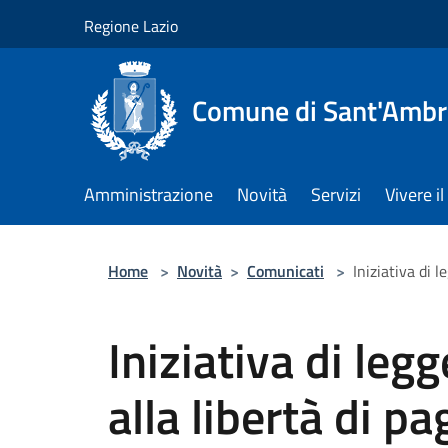
Salta al contenuto principale
Regione Lazio
Comune di Sant'Ambro
Amministrazione
Novità
Servizi
Vivere 
Home
>
Novità
>
Comunicati
>
Iniziativa di 
Iniziativa di leg
alla libertà di p