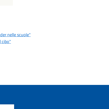
nder nelle scuole"
l cibo"