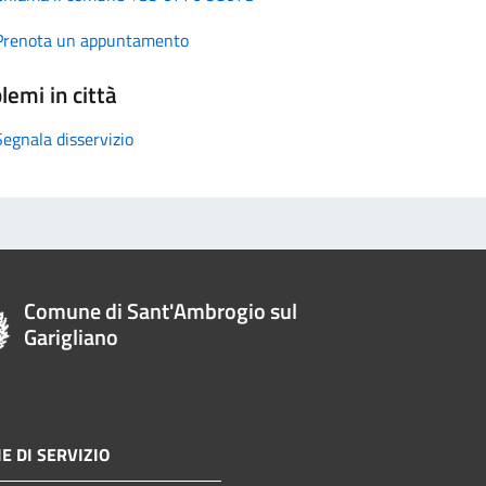
Prenota un appuntamento
lemi in città
Segnala disservizio
Comune di Sant'Ambrogio sul
Garigliano
E DI SERVIZIO