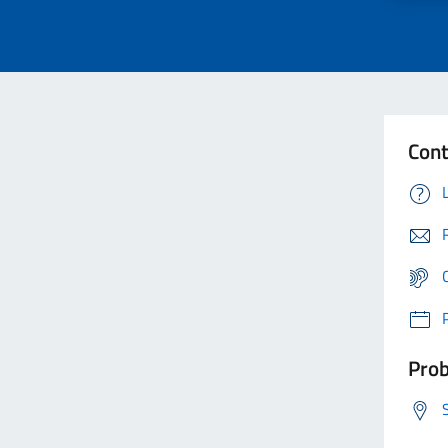
Cont
Prob