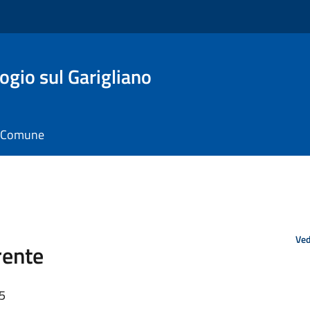
gio sul Garigliano
il Comune
Ved
rente
15