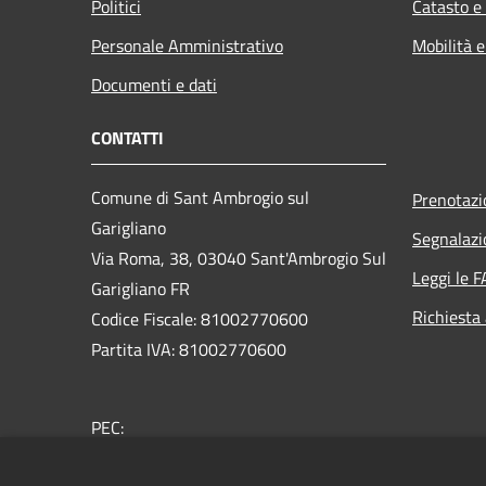
Politici
Catasto e
Personale Amministrativo
Mobilità e
Documenti e dati
CONTATTI
Comune di Sant Ambrogio sul
Prenotaz
Garigliano
Segnalazi
Via Roma, 38, 03040 Sant'Ambrogio Sul
Leggi le 
Garigliano FR
Richiesta
Codice Fiscale: 81002770600
Partita IVA: 81002770600
PEC:
protocollo@pec.comune.santambrogiosulgarigliano.f