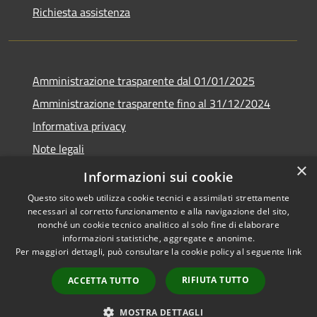
Richiesta assistenza
Amministrazione trasparente dal 01/01/2025
Amministrazione trasparente fino al 31/12/2024
Informativa privacy
Note legali
×
Dichiarazione di accessibilità
Informazioni sui cookie
Questo sito web utilizza cookie tecnici e assimilati strettamente
necessari al corretto funzionamento e alla navigazione del sito,
nonché un cookie tecnico analitico al solo fine di elaborare
informazioni statistiche, aggregate e anonime.
RSS
Copyright © 2026 • Comune di
Per maggiori dettagli, può consultare la cookie policy al seguente
link
Accessibilità
Sant'Ambrogio sul Garigliano •
Privacy
Municipium
Powered by
•
RIFIUTA TUTTO
ACCETTA TUTTO
Cookie
Accesso redazione
Mappa del sito
MOSTRA DETTAGLI