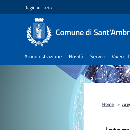
Salta al contenuto principale
Regione Lazio
Comune di Sant'Ambro
Amministrazione
Novità
Servizi
Vivere 
Home
>
Arg