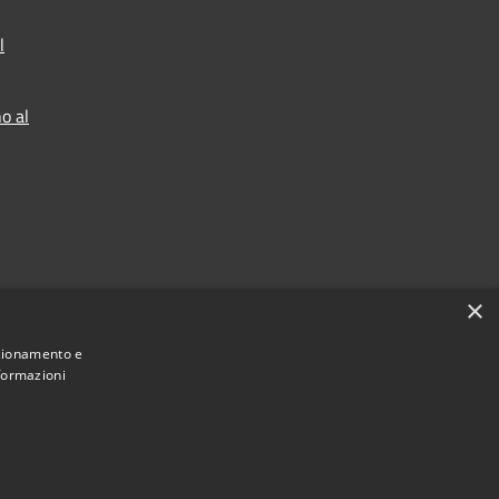
l
o al
×
nzionamento e
nformazioni
Municipium
 Sant'Ambrogio sul Garigliano • Powered by
•