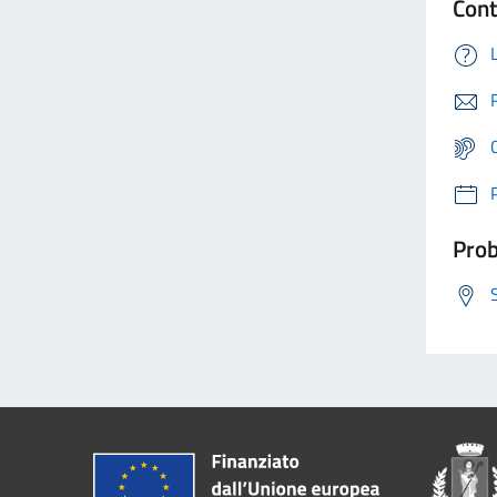
Cont
Prob