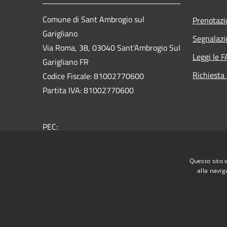
Comune di Sant Ambrogio sul
Prenotaz
Garigliano
Segnalazi
Via Roma, 38, 03040 Sant'Ambrogio Sul
Leggi le 
Garigliano FR
Richiesta
Codice Fiscale: 81002770600
Partita IVA: 81002770600
PEC:
protocollo@pec.comune.santambrogiosulgarigliano.f
Centralino Unico: +39
0776 98073
Questo sito 
alla navig
RSS
Accessibilità
Privacy
Cookie
Mappa de