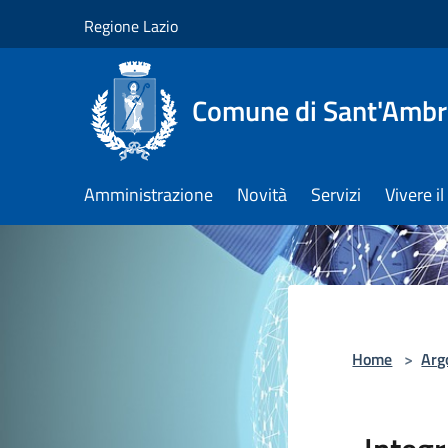
Salta al contenuto principale
Regione Lazio
Comune di Sant'Ambro
Amministrazione
Novità
Servizi
Vivere 
Home
>
Arg