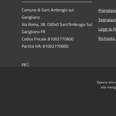
Comune di Sant Ambrogio sul
Prenotaz
Garigliano
Segnalazi
Via Roma, 38, 03040 Sant'Ambrogio Sul
Leggi le 
Garigliano FR
Richiesta
Codice Fiscale: 81002770600
Partita IVA: 81002770600
PEC:
protocollo@pec.comune.santambrogiosulgarigliano.f
Centralino Unico: +39
0776 98073
Questo sito 
alla navig
RSS
Accessibilità
Privacy
Cookie
Mappa de