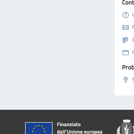
Cont
Prob