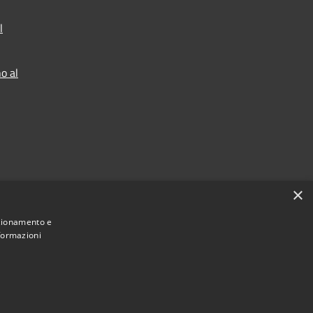
l
o al
×
nzionamento e
nformazioni
Municipium
 Sant'Ambrogio sul Garigliano • Powered by
•