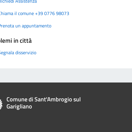
Richiedi Assistenza
Chiama il comune +39 0776 98073
Prenota un appuntamento
lemi in città
Segnala disservizio
Comune di Sant'Ambrogio sul
Garigliano