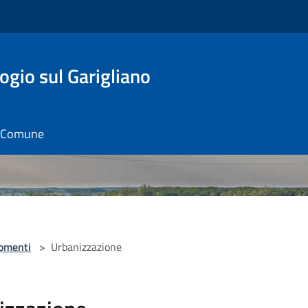
gio sul Garigliano
il Comune
omenti
>
Urbanizzazione