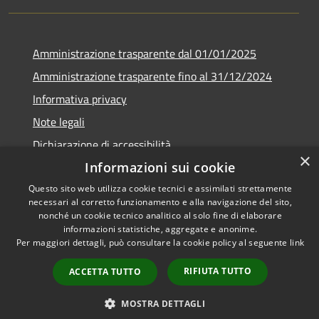
Amministrazione trasparente dal 01/01/2025
Amministrazione trasparente fino al 31/12/2024
Informativa privacy
Note legali
Dichiarazione di accessibilità
×
Informazioni sui cookie
Questo sito web utilizza cookie tecnici e assimilati strettamente
necessari al corretto funzionamento e alla navigazione del sito,
RSS
Copyright © 2026 • Comune di
nonché un cookie tecnico analitico al solo fine di elaborare
informazioni statistiche, aggregate e anonime.
Accessibilità
Sant'Ambrogio sul Garigliano •
Per maggiori dettagli, può consultare la cookie policy al seguente
link
Privacy
Municipium
Powered by
•
Cookie
Accesso redazione
RIFIUTA TUTTO
ACCETTA TUTTO
Mappa del sito
MOSTRA DETTAGLI