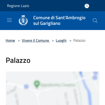
Salta al contenuto principale
Regione Lazio
Comune di Sant'Ambrogio
sul Garigliano
Home
>
Vivere il Comune
>
Luoghi
>
Palazzo
Palazzo